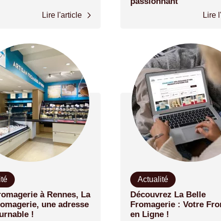
passionnant
Lire l'article
Lire l
ité
Actualité
romagerie à Rennes, La
Découvrez La Belle
romagerie, une adresse
Fromagerie : Votre Fr
urnable !
en Ligne !