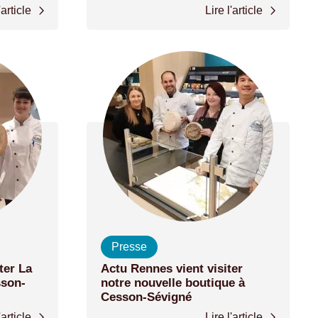
'article
Lire l'article
Presse
ter La
Actu Rennes vient visiter
sson-
notre nouvelle boutique à
Cesson-Sévigné
'article
Lire l'article