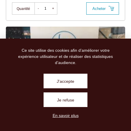
Acheter
-
+
Quantité
Ce site utilise des cookies afin d’améliorer votre
expérience utilisateur et de réaliser des statistiques
d’audience.
J'accepte
Je refuse
TOMME CHÈVRE FERMIÈRE
6,53 € TTC
(150g)
En savoir plus
43,50€ / kg
Cette tomme de montagne est affinée en tunnel. Son...
Voir la fiche produit