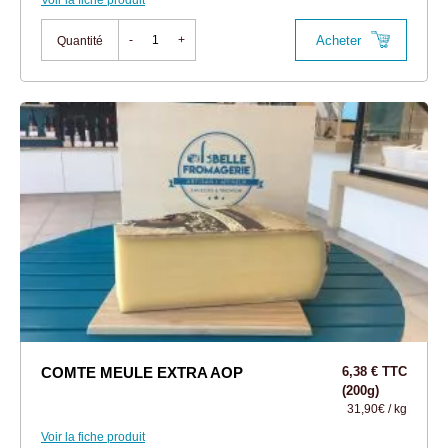
Voir la fiche produit
Acheter
-
+
Quantité
COMTE MEULE EXTRA AOP
6,38 € TTC
(200g)
31,90€ / kg
Voir la fiche produit