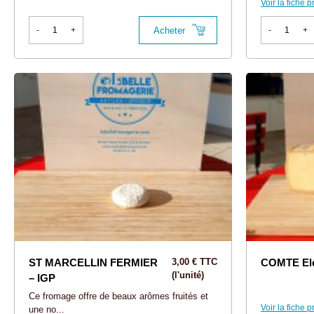
Voir la fiche p
Acheter
-
+
-
+
ST MARCELLIN FERMIER
3,00 € TTC
COMTE El
(l'unité)
– IGP
Ce fromage offre de beaux arômes fruités et
Voir la fiche p
une no...