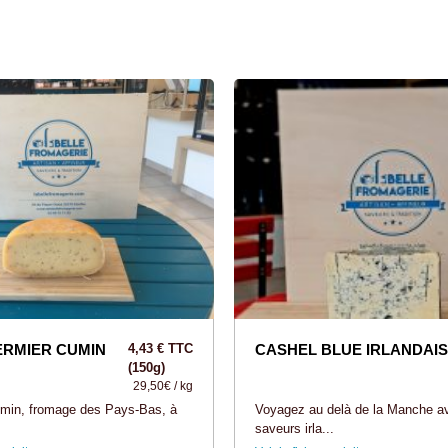
:
ERMIER CUMIN
4,43 € TTC
CASHEL BLUE IRLANDAIS
(150g)
29,50€ / kg
min, fromage des Pays-Bas, à
Voyagez au delà de la Manche a
.
saveurs irla...