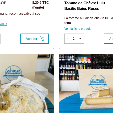
AOP
8,20 € TTC
Tomme de Chèvre Lulu
(l'unité)
Basilic Baies Roses
mand, reconnaissable à ses
La tomme au lait de chèvre lulu a
..
ferm...
roduit
Voir la fiche produit
Acheter
Ac
-
+