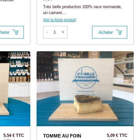
Très belle production 100% race normande,
un camem...
Voir la fiche produit
heter
Acheter
-
+
5,54 € TTC
TOMME AU FOIN
5,09 € TTC