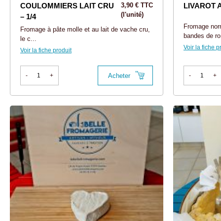
COULOMMIERS LAIT CRU
3,90 € TTC
LIVAROT 
(l'unité)
– 1/4
Fromage nor
Fromage à pâte molle et au lait de vache cru,
bandes de ro.
le c...
Voir la fiche p
Voir la fiche produit
Acheter
-
+
-
+