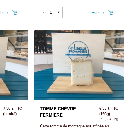
heter
Acheter
-
+
7,50 € TTC
TOMME CHÈVRE
6,53 € TTC
(l'unité)
(150g)
FERMIÈRE
43,50€ / kg
Cette tomme de montagne est affinée en