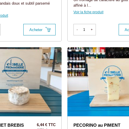
andais doux et subtil parsemé
affiné à l...
Voir la fiche produit
roduit
Acheter
Ac
-
+
ET BREBIS
6,44 € TTC
PECORINO au PIMENT