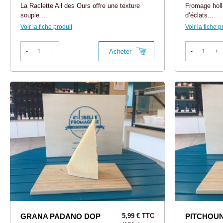
La Raclette Ail des Ours offre une texture
Fromage holl
souple ...
d’éclats...
Voir la fiche produit
Voir la fiche p
Acheter
-
+
-
+
GRANA PADANO DOP
5,99 € TTC
PITCHOUN