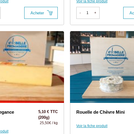
roduit
Voir la fiche produit
Acheter
Ac
-
+
egance
5,10 € TTC
Rouelle de Chèvre Mini
(200g)
25,50€ / kg
Voir la fiche produit
roduit