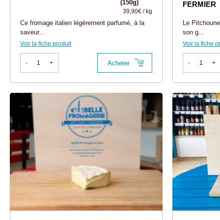
(150g)
FERMIER
39,90€ / kg
Ce fromage italien légèrement parfumé, à la
Le Pitchounet
saveur...
son g...
Voir la fiche produit
Voir la fiche p
Acheter
-
+
-
+