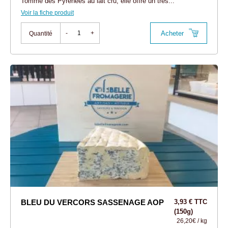
Tomme des Pyrénées au lait cru, elle offre un très...
Voir la fiche produit
Acheter
-
+
Quantité
BLEU DU VERCORS SASSENAGE AOP
3,93 € TTC
(150g)
26,20€ / kg