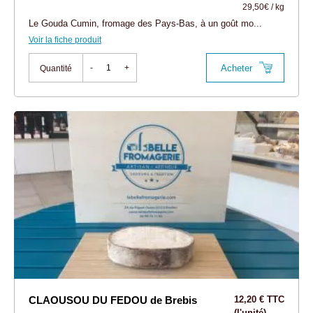
29,50€ / kg
Le Gouda Cumin, fromage des Pays-Bas, à un goût mo...
Voir la fiche produit
Acheter
-
+
Quantité
CLAOUSOU DU FEDOU de Brebis
12,20 € TTC
(l'unité)