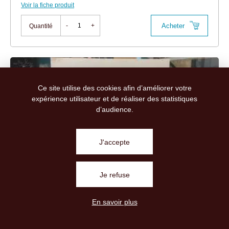
Voir la fiche produit
Acheter
-
+
Quantité
Ce site utilise des cookies afin d’améliorer votre
expérience utilisateur et de réaliser des statistiques
d’audience.
J'accepte
Je refuse
REBLOCHON FERMIER AOP 1/2
8,98 € TTC
En savoir plus
(250g)
35,90€ / kg
Le Reblochon à un goût subtil, aux saveurs délicat...