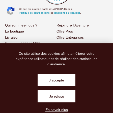
Ce site est protégé par le reCAPTCHA Google.
Politique de confidentialité
et
conditions d'utilisations
.
Qui sommes-nous ?
Rejoindre l’Aventure
La boutique
Offre Pros
Livraison
Offre Entreprises
Contact : 0299751192
Ce site utilise des cookies afin d’améliorer votre
Retrouvez-nous sur :
expérience utilisateur et de réaliser des statistiques
d’audience.
CONTACT@LABELLEFROMAGERIE.COM
J'accepte
Je refuse
Agence stratégie digitale Rennes
En savoir plus
Mentions Légales