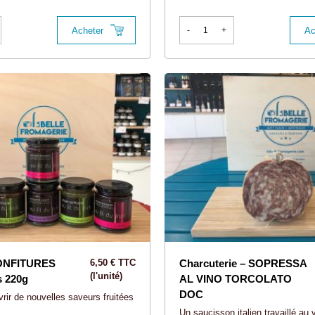
Acheter
Ac
-
+
CONFITURES
6,50 € TTC
Charcuterie – SOPRESSA
(l'unité)
s 220g
AL VINO TORCOLATO
DOC
rir de nouvelles saveurs fruitées
Un saucisson italien travaillé au 