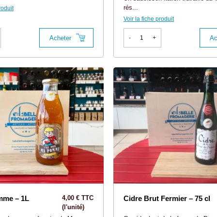
rés...
roduit
Voir la fiche produit
Acheter
Ac
-
+
mme – 1L
4,00 € TTC
Cidre Brut Fermier – 75 cl
(l'unité)