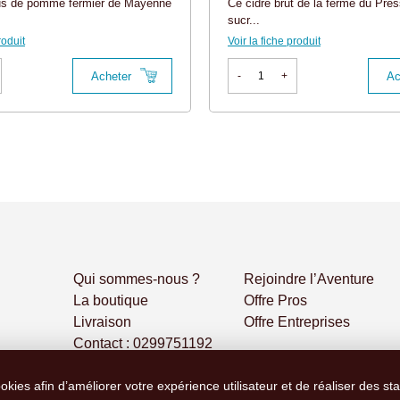
jus de pomme fermier de Mayenne
Ce cidre brut de la ferme du Pres
sucr...
roduit
Voir la fiche produit
Acheter
Ac
-
+
Qui sommes-nous ?
Rejoindre l’Aventure
La boutique
Offre Pros
Livraison
Offre Entreprises
Contact : 0299751192
ookies afin d’améliorer votre expérience utilisateur et de réaliser des st