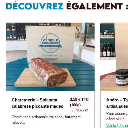
DÉCOUVREZ
ÉGALEMENT 
Charcuterie – Spianata
3,59 € TTC
Apéro – Ta
(100g)
calabrese piccante madeo
artisanale
35,90€ / kg
Pour accompa
Charcuterie artisanale italienne, fortement
découvrir c...
relevé...
Voir la fiche p