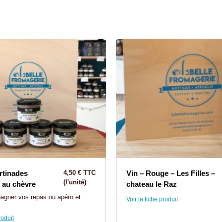
:
rtinades
4,50 € TTC
Vin – Rouge – Les Filles –
(l'unité)
s au chèvre
chateau le Raz
gner vos repas ou apéro et
Voir la fiche produit
roduit