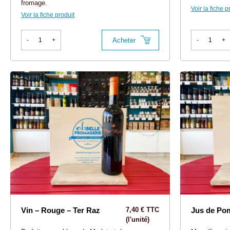
fromage.
Voir la fiche p
Voir la fiche produit
Acheter
-
+
-
+
Vin – Rouge – Ter Raz
7,40 € TTC
Jus de Po
(l'unité)