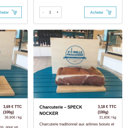
heter
Acheter
-
+
3,69 € TTC
Charcuterie – SPECK
3,18 € TTC
(100g)
(100g)
NOCKER
36,90€ / kg
31,80€ / kg
Charcuterie traditionnel aux arômes boisés et
vin, pour un