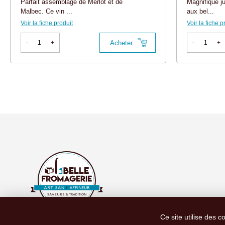
Parfait assemblage de Merlot et de
Magnifique 
Malbec. Ce vin ...
aux bel...
Voir la fiche produit
Voir la fiche p
Acheter
-
+
-
+
Ce site utilise des c
Ce site est protégé par le reCAPTCHA Google.