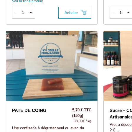
Voir la fiche produit
Acheter
-
+
-
+
PATE DE COING
5,70 € TTC
Sucre – 
(150g)
Artisanale
38,00€ / kg
Prêt à découv
Une confiserie à déguster seul ou avec du
? C...